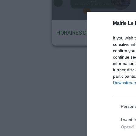
Mairie Le
HORAIRES DÉCHETERIES
If you wish 
sensitive in
confirm you
continue se
HORAIRES DÉCHETERIES
information 
further disc
MODIFICATION DES HORAIRES
participants
Downstream 
Persona
I want t
Opted 