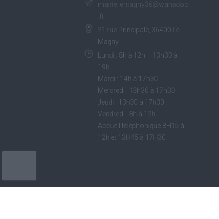
mairie.lemagny36@wanadoo
.fr
21 rue Principale, 36400 Le
Magny
Lundi : 8h à 12h – 13h30 à
19h
Mardi : 14h à 17h30
Mercredi : 13h30 à 17h30
Jeudi : 13h30 à 17h30
Vendredi : 8h à 12h
Accueil téléphonique 8H15 à
12h et 13H45 à 17H30