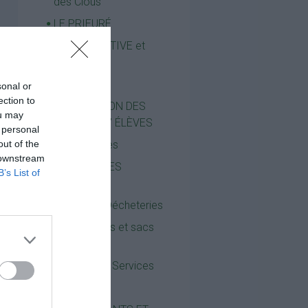
des Clous
LE PRIEURÉ
VIE ASSOCIATIVE et
ACTIVITÉS
ACTIVITÉS
sonal or
ection to
ASSOCIATION DES
ou may
PARENTS D’ ÉLÈVES
 personal
out of the
Infos pratiques
 downstream
GESTION DES
B’s List of
DÉCHETS
Horaires Décheteries
Calendriers et sacs
jaunes
Maison des Services
Nouvel Elan