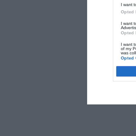
I want t
Opted 
I want 
Advertis
Opted 
I want t
of my P
was col
Opted 
Lire la suite