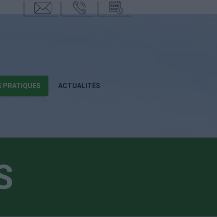
mail
phone
calend
rier
S PRATIQUES
ACTUALITÉS
S