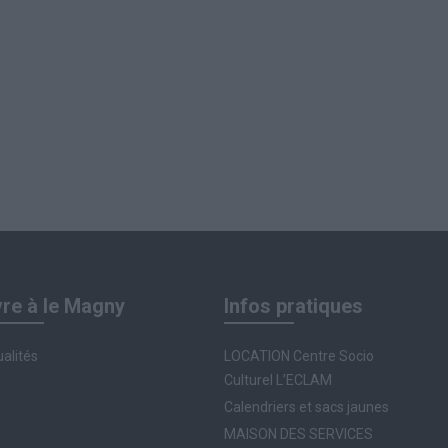
vre à le Magny
Infos pratiques
alités
LOCATION Centre Socio
Culturel L’ECLAM
Calendriers et sacs jaunes
MAISON DES SERVICES