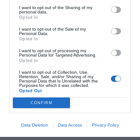
VIE ASSOCIATIVE et ACTIVITÉS
I want to opt-out of the Sharing of my
ACTIVITÉS
personal data.
ASSOCIATION DES PARENTS D’ ÉLÈVES
Opted In
Infos pratiques
I want to opt-out of the Sale of my
GESTION DES DÉCHETS
Personal Data.
Opted In
Horaires Décheteries
Calendriers et sacs jaunes
I want to opt-out of processing my
Personal Data for Targeted Advertising.
Maison des Services
Opted In
Nouvel Elan
I want to opt-out of Collection, Use,
COMMERÇANTS ET ARTISANS DE LE
Retention, Sale, and/or Sharing of my
MAGNY
Personal Data that Is Unrelated with the
Purposes for which it was collected.
Transports
Opted Out
Cantine
CONFIRM
Actualités
Nous contacter
Data Deletion
Data Access
Privacy Policy