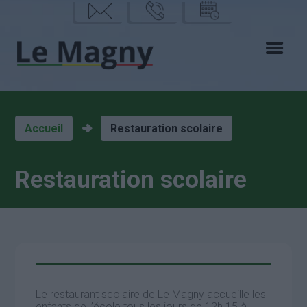
mail
phon
calen
e
drier
Accueil
Restauration scolaire
Restauration scolaire
Le restaurant scolaire de Le Magny accueille les
enfants de l’école tous les jours de 12h 15 à