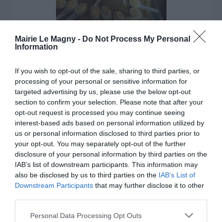
Mairie Le Magny -
Do Not Process My Personal
Information
If you wish to opt-out of the sale, sharing to third parties, or
Accueil
processing of your personal or sensitive information for
targeted advertising by us, please use the below opt-out
La vie municipale
section to confirm your selection. Please note that after your
LES ÉLUS
opt-out request is processed you may continue seeing
C.R Conseils Municipaux
interest-based ads based on personal information utilized by
Bulletins municipaux
us or personal information disclosed to third parties prior to
your opt-out. You may separately opt-out of the further
Vivre à le Magny
disclosure of your personal information by third parties on the
ECOLES
IAB’s list of downstream participants. This information may
Restauration scolaire
also be disclosed by us to third parties on the
IAB’s List of
BIBLIOTHÈQUE MUNICIPALE
Downstream Participants
that may further disclose it to other
third parties.
Les Gîtes du Champ des Clous
LE PRIEURÉ
Personal Data Processing Opt Outs